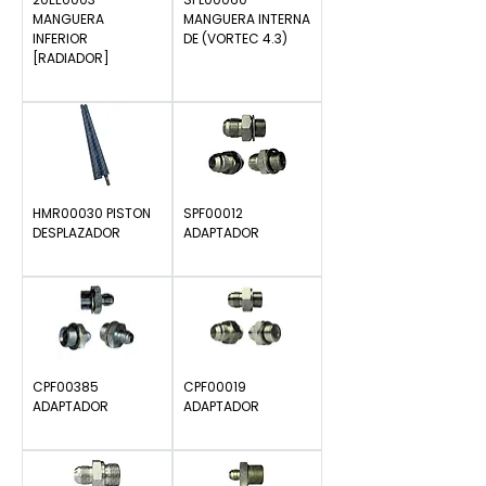
MANGUERA
MANGUERA INTERNA
INFERIOR
DE (VORTEC 4.3)
[RADIADOR]
Precio
$0.00
Precio
$0.00
HMR00030 PISTON
SPF00012
DESPLAZADOR
ADAPTADOR
Precio
Precio
$0.00
$0.00
CPF00385
CPF00019
ADAPTADOR
ADAPTADOR
Precio
Precio
$0.00
$0.00