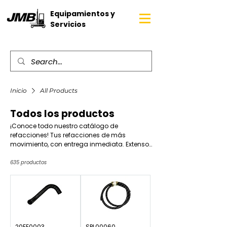
Equipamientos y
Servicios
Inicio
All Products
Todos los productos
¡Conoce todo nuestro catálogo de
refacciones! Tus refacciones de más
movimiento, con entrega inmediata. Extenso
catálogo con las mejores marcas para tus
equipos, principalmente de las marcas
635 productos
Combilift, Aisle Master, Hyster y Yale, con
alternativas para todos los presupuestos.
20EE0003
SPL00060