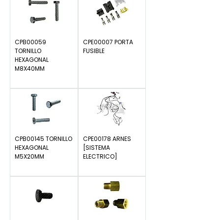
CPB00059
CPE00007 PORTA
TORNILLO
FUSIBLE
HEXAGONAL
Precio
$0.00
M8X40MM
Precio
$0.00
CPB00145 TORNILLO
CPE00178 ARNES
HEXAGONAL
[SISTEMA
M5X20MM
ELECTRICO]
Precio
Precio
$0.00
$0.00