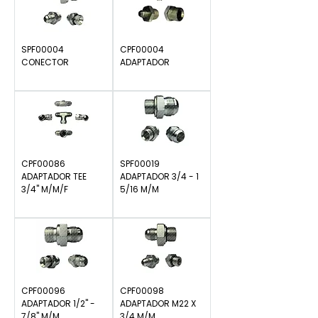
SPF00004
CPF00004
CONECTOR
ADAPTADOR
Precio
Precio
$0.00
$0.00
CPF00086
SPF00019
ADAPTADOR TEE
ADAPTADOR 3/4 - 1
3/4" M/M/F
5/16 M/M
Precio
Precio
$0.00
$0.00
CPF00096
CPF00098
ADAPTADOR 1/2" -
ADAPTADOR M22 X
7/8" M/M
3/4 M/M