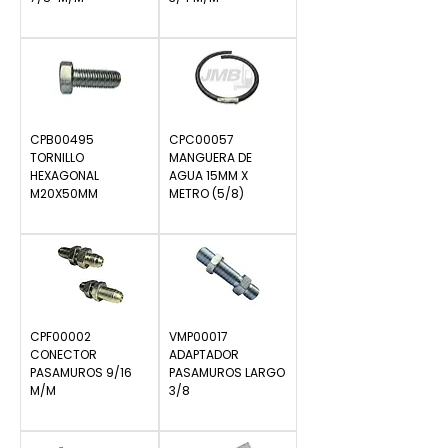
Precio
Precio
$0.00
$0.00
CPB00495
CPC00057
TORNILLO
MANGUERA DE
HEXAGONAL
AGUA 15MM X
M20X50MM
METRO (5/8)
Precio
Precio
$0.00
$0.00
CPF00002
VMP00017
CONECTOR
ADAPTADOR
PASAMUROS 9/16
PASAMUROS LARGO
M/M
3/8
Precio
Precio
$0.00
$0.00