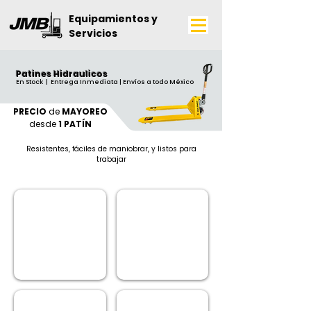
Equipamientos y
Servicios
Patines Hidraulicos
En Stock | Entrega Inmediata | Envíos a todo México
PRECIO
de
MAYOREO
desde
1 PATÍN
Resistentes, fáciles de maniobrar, y listos para
trabajar
GARANTÍA DE 3 AÑOS EN BOMBA
PALANCA DE CONTROL
Y
ERGONÓMICA
DE
1
AÑO
EN
PIEZAS
RUEDAS DE
MARCO DE