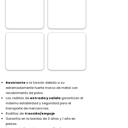
POLIURETANO
METAL
4MM
RODILLOS DE
LIBERACION POR
ENTRADA
PEDAL
Resistente
a la torsión debido a su
extremadamente fuerte marco de metal con
recubrimiento de polvo.
Los rodillos de
entrada y salida
garantizan el
máximo estabilidad y seguridad para el
transporte de mercancías.
Rodillos de
tracción/empuje
Garantía en la bomba de 3 años y 1 año en
piezas.