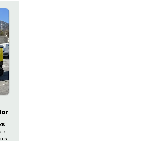
dar
ras
 en
ras.