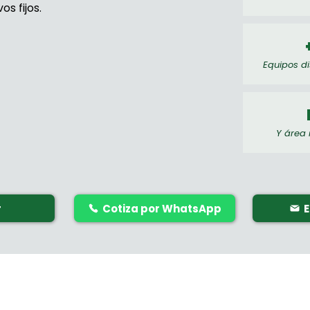
os fijos.
Equipos di
Y área 
r
Cotiza por WhatsApp
E