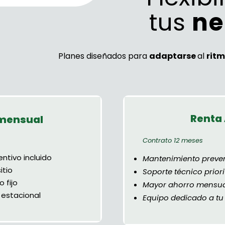
tus
ne
Planes diseñados para
adaptarse
al
rit
Renta
mensual
Contrato 12 meses
ntivo incluido
Mantenimiento preven
itio
Soporte técnico priori
o fijo
Mayor ahorro mensu
estacional
Equipo dedicado a tu