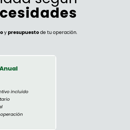
cesidades
mo
y
presupuesto
de tu operación.
 Anual
tivo incluido
tario
al
 operación