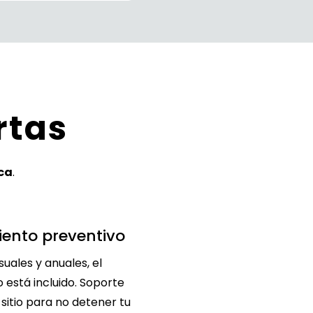
rtas
ica
.
ento preventivo
uales y anuales, el
está incluido. Soporte
 sitio para no detener tu