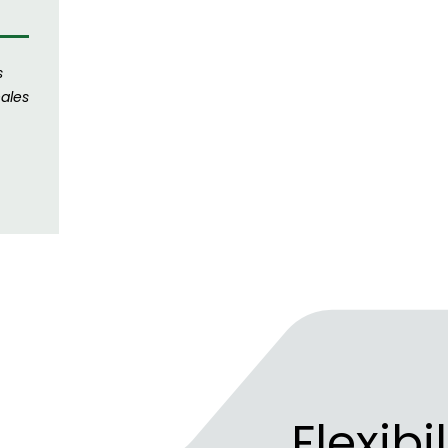
s
ales
Flexib