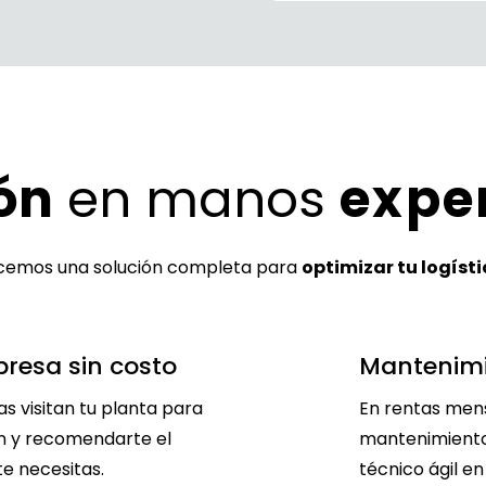
ón
en manos
expe
recemos una solución completa para
optimizar tu logíst
presa sin costo
Mantenimi
as visitan tu planta para
En rentas mens
ón y recomendarte el
mantenimiento 
e necesitas.
técnico ágil en