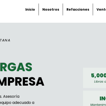
Inicio
Nosotros
Refacciones
Vent
ITANA
RGAS
5,000
EMPRESA
Libras
s. Asesoría
I
y equipo adecuado a
Mantenimi