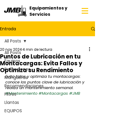
Equipamientos y
Servicios
Entrada
All Posts
20 nov 2024
4 min de lectura
All Posts
Puntos de Lubricación en tu
Equipos
Montacargas: Evita Fallos y
Optimiza su Rendimiento
Refacciones
Evita fallos y optimiza tu montacargas: 
Mangueras
conoce los puntos clave de lubricación y 
Recomendaciones
realiza un mantenimiento semanal. 
#Mantenimiento
#Montacargas
#JMB
Filtros
Llantas
EQUIPOS