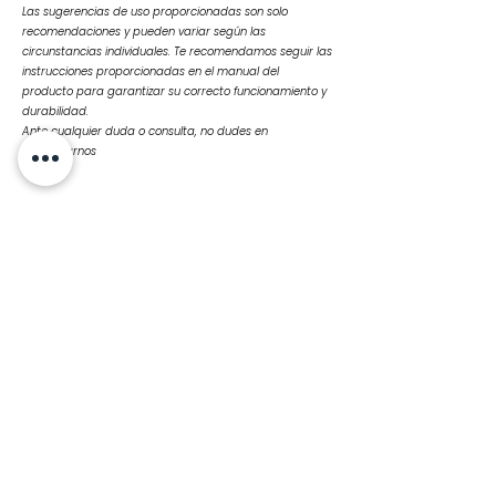
Las sugerencias de uso proporcionadas son solo
recomendaciones y pueden variar según las
circunstancias individuales. Te recomendamos seguir las
instrucciones proporcionadas en el manual del
producto para garantizar su correcto funcionamiento y
durabilidad.
Ante cualquier duda o consulta, no dudes en
contactarnos
Productos
relacionados
SPW00001 RIN DE LLANTA
SMC00127 HUASA