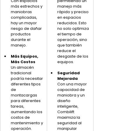
Con espacios 
permitiendo un 
más estrechos y 
manejo más 
maniobras 
rápido y preciso 
complicadas, 
en espacios 
hay un mayor 
reducidos. Esto 
riesgo de dañar 
no solo optimiza 
productos 
el tiempo de 
durante el 
operación, sino 
manejo.
que también 
reduce el 
Más Equipos, 
desgaste de los 
Más Costos
equipos.
Un almacén 
tradicional 
Seguridad 
podría necesitar 
Mejorada
diferentes tipos 
Con una mayor 
de 
capacidad de 
montacargas 
maniobra y un 
para diferentes 
diseño 
tareas, 
inteligente, 
aumentando los 
Combilift 
costos de 
maximiza la 
mantenimiento y 
seguridad al 
operación.
manipular 