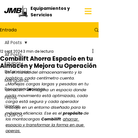
Equipamientos y
Servicios
Entrada
All Posts
12 sept 2024
3 min de lectura
All Posts
Combilift Ahorra Espacio en tu
Equipos
Almacén y Mejora tu Operación
Refacciones
En el mundo del almacenamiento y la 
logística, cada centímetro cuenta. 
Mangueras
¿Manejas cargas largas y pesadas en tu 
Recomendaciones
almacén? 🚛 Imagina un espacio donde 
cada movimiento está optimizado, cada 
Filtros
carga está segura y cada operador 
Llantas
trabaja en un entorno diseñado para la 
máxima eficiencia. Ese es el 
propósito 
de 
EQUIPOS
los montacargas 
Combilift
: 
ahorrar 
espacio y transformar la forma en que 
operas.