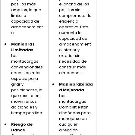
pasillos más 
el ancho de los 
amplios, lo que 
pasillos sin 
limita la 
comprometer la 
capacidad de 
eficiencia 
almacenamient
operativa. Esto 
o.
aumenta la 
capacidad de 
Maniobras 
almacenamient
Limitadas
o interior y 
Los 
exterior sin 
montacargas 
necesidad de 
convencionales 
construir más 
necesitan más 
almacenes.
espacio para 
girar y 
Maniobrabilida
posicionarse, lo 
d Mejorada
que resulta en 
Los 
movimientos 
montacargas 
adicionales y 
Combilift están 
tiempo perdido.
diseñados para 
manejarse en 
Riesgo de 
cualquier 
Daños
dirección, 