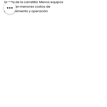
la vida de la carretilla. Menos equipos 
significan menores costos de 
mantenimiento y operación.
Transforma tu Almacén con 
Combilift
Pasar de un almacén tradicional a uno 
optimizado con Combilift puede hacer una 
gran diferencia. No solo maximizarás el 
espacio, sino que también aumentarás la 
seguridad y eficiencia de tus operaciones. 
La ingeniería innovadora de Combilift 
ofrece una solución completa para 
cualquier necesidad de manejo de 
materiales.
¡No dejes que el espacio limitado y la 
ineficiencia frenen el crecimiento de tu 
negocio! y deja que Combilift Ahorra 
Espacio en tu Almacén.
#Combilift
#AhorroDeEspacio